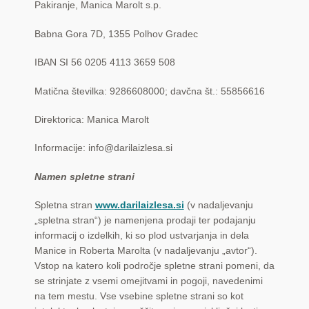
Pogoji poslovanja
Pakiranje, Manica Marolt s.p.
Ponudba delavnic
Babna Gora 7D, 1355 Polhov Gradec
IBAN SI 56 0205 4113 3659 508
Seznami izdelkov
Matična številka: 9286608000; davčna št.: 55856616
Unikatna poslovna darila
Direktorica: Manica Marolt
Zaključek nakupa
Informacije: info@darilaizlesa.si
Namen spletne strani
Spletna stran
www.darilaizlesa.si
(v nadaljevanju
„spletna stran“) je namenjena prodaji ter podajanju
informacij o izdelkih, ki so plod ustvarjanja in dela
Manice in Roberta Marolta (v nadaljevanju „avtor“).
Vstop na katero koli področje spletne strani pomeni, da
se strinjate z vsemi omejitvami in pogoji, navedenimi
na tem mestu. Vse vsebine spletne strani so kot