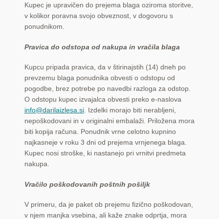
Kupec je upravičen do prejema blaga oziroma storitve,
v kolikor poravna svojo obveznost, v dogovoru s
ponudnikom.
Pravica do odstopa od nakupa in vračila blaga
Kupcu pripada pravica, da v štirinajstih (14) dneh po
prevzemu blaga ponudnika obvesti o odstopu od
pogodbe, brez potrebe po navedbi razloga za odstop.
O odstopu kupec izvajalca obvesti preko e-naslova
info@darilaizlesa.si
. Izdelki morajo biti nerabljeni,
nepoškodovani in v originalni embalaži. Priložena mora
biti kopija računa. Ponudnik vrne celotno kupnino
najkasneje v roku 3 dni od prejema vrnjenega blaga.
Kupec nosi stroške, ki nastanejo pri vrnitvi predmeta
nakupa.
Vračilo poškodovanih poštnih pošiljk
V primeru, da je paket ob prejemu fizično poškodovan,
v njem manjka vsebina, ali kaže znake odprtja, mora