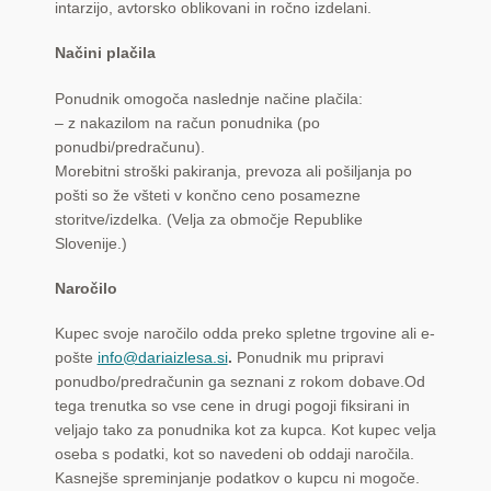
intarzijo, avtorsko oblikovani in ročno izdelani.
Načini plačila
Ponudnik omogoča naslednje načine plačila:
– z nakazilom na račun ponudnika (po
ponudbi/predračunu).
Morebitni stroški pakiranja, prevoza ali pošiljanja po
pošti so že všteti v končno ceno posamezne
storitve/izdelka. (Velja za območje Republike
Slovenije.)
Naročilo
Kupec svoje naročilo odda preko spletne trgovine ali e-
pošte
info@dariaizlesa.si
.
Ponudnik mu pripravi
ponudbo/predračunin ga seznani z rokom dobave.Od
tega trenutka so vse cene in drugi pogoji fiksirani in
veljajo tako za ponudnika kot za kupca. Kot kupec velja
oseba s podatki, kot so navedeni ob oddaji naročila.
Kasnejše spreminjanje podatkov o kupcu ni mogoče.