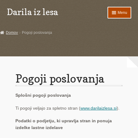
Darila iz lesa
Skip
Skip
Menu
to
to
navigation
content
Domov
Domov
Pogoji poslovanja
Darila za otroke
INŽENIRSKE STORITVE
IZDELKI NA ZALOGI
Pogoji poslovanja
Košarica
Splošni pogoji poslovanja
LESENI IZDELKI Z INTARZIJO
Ti pogoji veljajo za spletno stran (
www.darilaizlesa.si
).
Naročilo izdelkov za posebne priložnosti
Podatki o podjetju, ki upravlja stran in ponuja
O tehniki intarzije
izdelke lastne izdelave