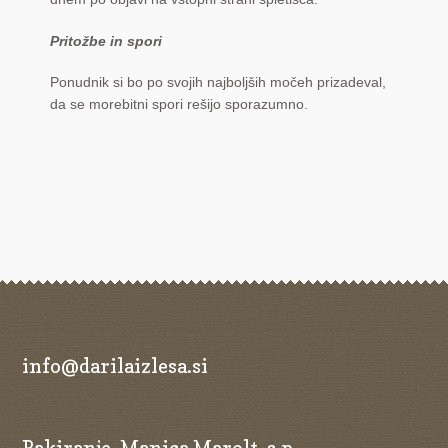
Pritožbe in spori
Ponudnik si bo po svojih najboljših močeh prizadeval,
da se morebitni spori rešijo sporazumno.
info@darilaizlesa.si
Pakiranje, Manica Marolt, s.p.