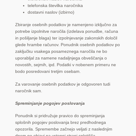
telefonska številka naročnika
dostavni naslov (izbirno)
Zbiranje osebnih podatkov je namenjeno izključno za
potrebe izpolnitve naročila (izdelava ponudbe, računa
in pošiljanje blaga) ter izpolnjevanje zakonskih določil
glede hrambe računov. Ponudnik osebnih podatkov po
zaključku vsakega posameznega naročila ne bo
uporabljal za namene nadaljnjega obveščanja o
novostih, sejmih, ipd. Podatki v nobenem primeru ne
bodo posredovani tretjim osebam.
Za varovanje osebnih podatkov je odgovoren tudi
naročnik sam.
Spreminjanje pogojev poslovanja
Ponudnik si pridružuje pravico do spreminjanja
splošnih pogojev poslovanja brez predhodnega
opozorila. Spremembe začnejo veljati z naslednjim
dnem po objavi na vstopni strani spletišča.