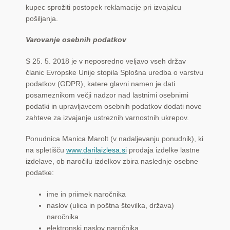
kupec sprožiti postopek reklamacije pri izvajalcu
pošiljanja.
Varovanje osebnih podatkov
S 25. 5. 2018 je v neposredno veljavo vseh držav
članic Evropske Unije stopila Splošna uredba o varstvu
podatkov (GDPR), katere glavni namen je dati
posameznikom večji nadzor nad lastnimi osebnimi
podatki in upravljavcem osebnih podatkov dodati nove
zahteve za izvajanje ustreznih varnostnih ukrepov.
Ponudnica Manica Marolt (v nadaljevanju ponudnik), ki
na spletišču
www.darilaizlesa.si
prodaja izdelke lastne
izdelave, ob naročilu izdelkov zbira naslednje osebne
podatke:
ime in priimek naročnika
naslov (ulica in poštna številka, država)
naročnika
elektronski naslov naročnika