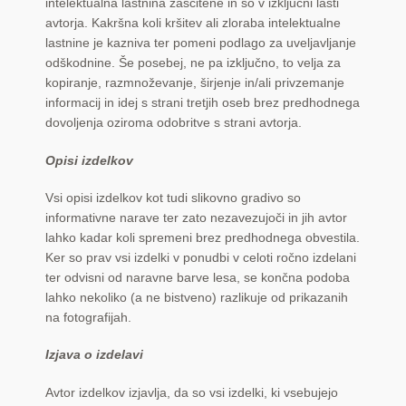
intelektualna lastnina zaščitene in so v izključni lasti
avtorja. Kakršna koli kršitev ali zloraba intelektualne
lastnine je kazniva ter pomeni podlago za uveljavljanje
odškodnine. Še posebej, ne pa izključno, to velja za
kopiranje, razmnoževanje, širjenje in/ali privzemanje
informacij in idej s strani tretjih oseb brez predhodnega
dovoljenja oziroma odobritve s strani avtorja.
Opisi izdelkov
Vsi opisi izdelkov kot tudi slikovno gradivo so
informativne narave ter zato nezavezujoči in jih avtor
lahko kadar koli spremeni brez predhodnega obvestila.
Ker so prav vsi izdelki v ponudbi v celoti ročno izdelani
ter odvisni od naravne barve lesa, se končna podoba
lahko nekoliko (a ne bistveno) razlikuje od prikazanih
na fotografijah.
Izjava o izdelavi
Avtor izdelkov izjavlja, da so vsi izdelki, ki vsebujejo