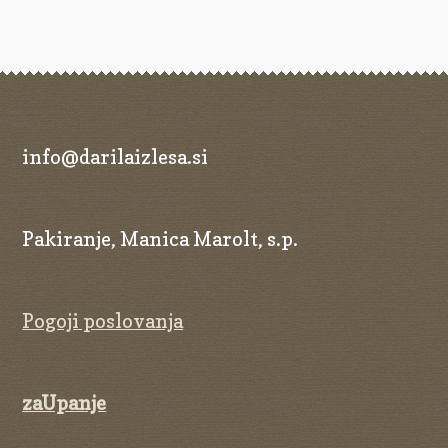
Pogoji poslovanja
Ponudba delavnic
Seznami izdelkov
Unikatna poslovna darila
info@darilaizlesa.si
Zaključek nakupa
Pakiranje, Manica Marolt, s.p.
Pogoji poslovanja
zaUpanje