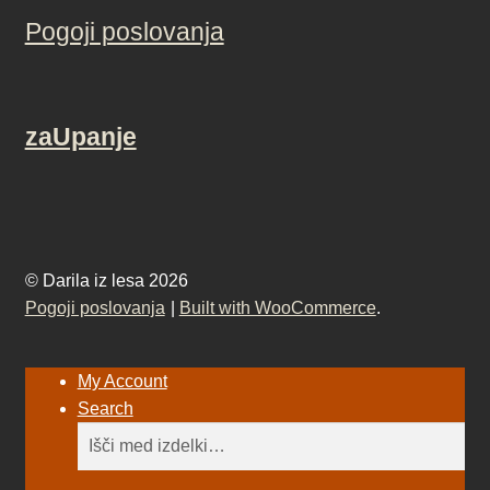
Pogoji poslovanja
zaUpanje
© Darila iz lesa 2026
Pogoji poslovanja
Built with WooCommerce
.
My Account
Search
Išči:
Iskanje