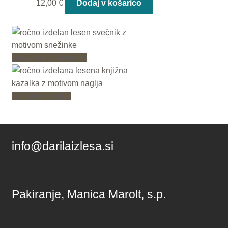
12,00
€
Dodaj v košarico
Snežinka 1 (svečnik)
Nagelj (kazalka)
info@darilaizlesa.si
Pakiranje, Manica Marolt, s.p.