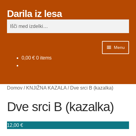
Darila iz lesa
Skip
Skip
Iskanje
to
to
Išči:
navigation
content
Menu
0,00
€
0 items
Domov
Darila za otroke
Domov
/
KNJIŽNA KAZALA
/
Dve srci B (kazalka)
INŽENIRSKE STORITVE
Dve srci B (kazalka)
IZDELKI NA ZALOGI
12,00
€
Košarica