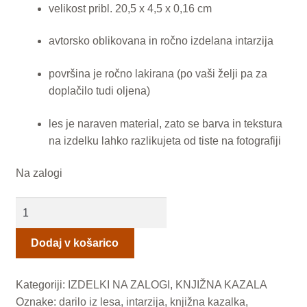
velikost pribl. 20,5 x 4,5 x 0,16 cm
LESENI IZDELKI Z INTARZIJO
avtorsko oblikovana in ročno izdelana intarzija
Naročilo izdelkov za posebne priložnosti
površina je ročno lakirana (po vaši želji pa za
O tehniki intarzije
doplačilo tudi oljena)
les je naraven material, zato se barva in tekstura
Pogoji poslovanja
na izdelku lahko razlikujeta od tiste na fotografiji
Ponudba delavnic
Na zalogi
Seznami izdelkov
Dve
srci
Unikatna poslovna darila
B
Dodaj v košarico
(kazalka)
Zaključek nakupa
količina
Kategoriji:
IZDELKI NA ZALOGI
,
KNJIŽNA KAZALA
Oznake:
darilo iz lesa
,
intarzija
,
knjižna kazalka
,