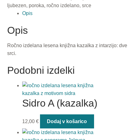
ljubezen
,
poroka
,
ročno izdelano
,
srce
Opis
Opis
Ročno izdelana lesena knjižna kazalka z intarzijo: dve
srci.
Podobni izdelki
Sidro A (kazalka)
12,00
€
Dodaj v košarico