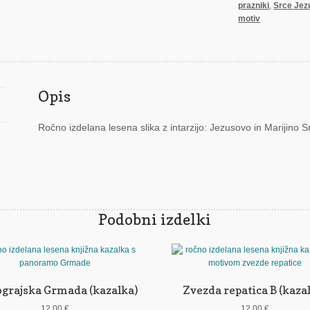
prazniki
,
Srce Jez
količina
motiv
Opis
Ročno izdelana lesena slika z intarzijo: Jezusovo in Marijino S
Podobni izdelki
ograjska Grmada (kazalka)
Zvezda repatica B (kaza
12,00
€
12,00
€