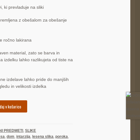
i, ki prevladuje na sliki
opremljena z obešalom za obešanje
je ročno lakirana
aven material, zato se barva in
a izdelku lahko razlikujeta od tiste na
čne izdelave lahko pride do manjših
gledu in velikosti izdelka
daj v košarico
I PREDMETI
,
SLIKE
lesa
,
dom
,
intarzija
,
lesena slika
,
poroka
,