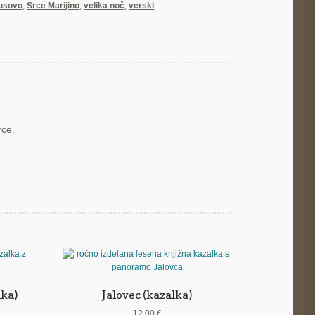
usovo
,
Srce Marijino
,
velika noč
,
verski
rce.
lka)
Jalovec (kazalka)
12,00
€