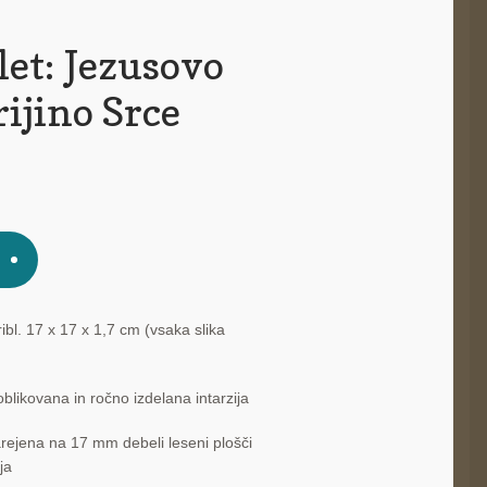
et: Jezusovo
ijino Srce
ribl. 17 x 17 x 1,7 cm (vsaka slika
blikovana in ročno izdelana intarzija
narejena na 17 mm debeli leseni plošči
ja