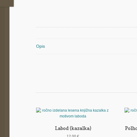
Opis
Labod (kazalka)
Polh
12,00
€