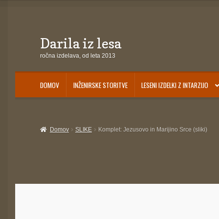
Darila iz lesa
Skip
Skip
to
to
ročna izdelava, od leta 2013
navigation
content
DOMOV
INŽENIRSKE STORITVE
LESENI IZDELKI Z INTARZIJO
Domov
Darila za otroke
INŽENIRSKE STORITVE
IZDELKI NA ZALOGI
Košari
Domov
SLIKE
Komplet: Jezusovo in Marijino Srce (sliki)
Pogoji poslovanja
Ponudba delavnic
Seznami izdelkov
Unikatna poslovna 