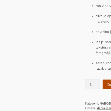
rob v barv
slika je 
na steno
površina 
les je nar
tekstura n
fotografiji
zaradi ro
razlik v iz
Komplet:
Do
Jezusovo
in
Marijino
Kategoriji:
NABOŽN
Srce
Oznake:
darila iz 
(sliki)