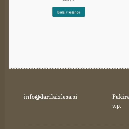
Dodaj v košarico
info@darilaizlesa.si
Pakira
s.p.