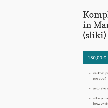
Kompl
in Mar
(sliki)
150,00
€
velikost p
posebej)
avtorsko o
slika je 
brez okvir