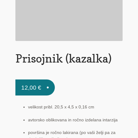
Pogoji poslovanja
Ponudba delavnic
Seznami izdelkov
Unikatna poslovna darila
Prisojnik (kazalka)
Zaključek nakupa
12,00
€
velikost pribl. 20,5 x 4,5 x 0,16 cm
avtorsko oblikovana in ročno izdelana intarzija
površina je ročno lakirana (po vaši želji pa za