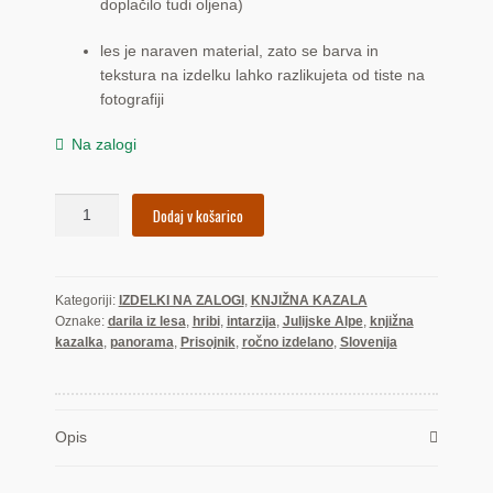
doplačilo tudi oljena)
les je naraven material, zato se barva in
tekstura na izdelku lahko razlikujeta od tiste na
fotografiji
Na zalogi
Prisojnik
Dodaj v košarico
(kazalka)
količina
Kategoriji:
IZDELKI NA ZALOGI
,
KNJIŽNA KAZALA
Oznake:
darila iz lesa
,
hribi
,
intarzija
,
Julijske Alpe
,
knjižna
kazalka
,
panorama
,
Prisojnik
,
ročno izdelano
,
Slovenija
Opis