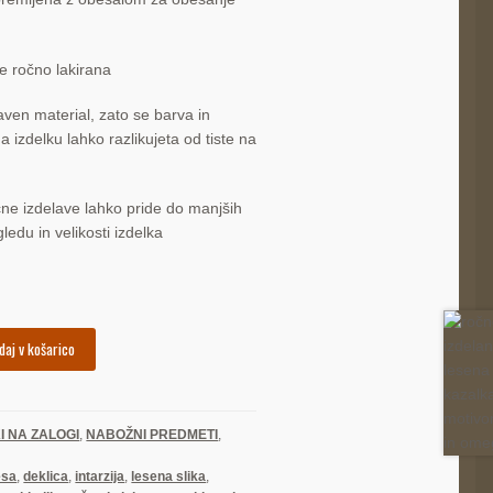
je ročno lakirana
aven material, zato se barva in
a izdelku lahko razlikujeta od tiste na
čne izdelave lahko pride do manjših
gledu in velikosti izdelka
daj v košarico
I NA ZALOGI
,
NABOŽNI PREDMETI
,
lesa
,
deklica
,
intarzija
,
lesena slika
,