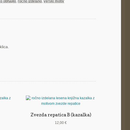
o obhajilo
,
ročno izdelano
,
verski motiv
klica.
Zvezda repatica B (kazalka)
12,00
€