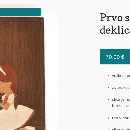
Prvo s
deklic
70,00
€
velikost p
avtorsko o
slika je 
brez okvir
rob v barv
slika je 