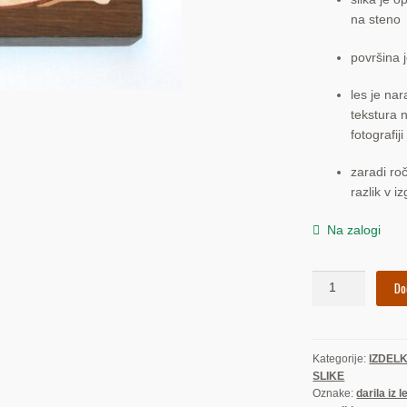
na steno
površina 
les je nar
tekstura n
fotografiji
zaradi ro
razlik v iz
Na zalogi
Prvo
Do
sveto
obhajilo,
deklica
Kategorije:
IZDELK
(slika)
SLIKE
količina
Oznake:
darila iz 