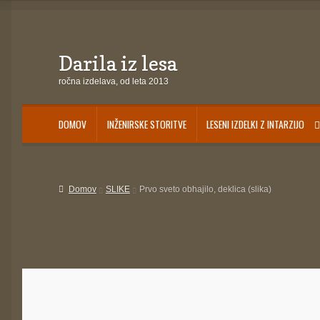
Darila iz lesa
Skip
Skip
to
to
ročna izdelava, od leta 2013
navigation
content
DOMOV
INŽENIRSKE STORITVE
LESENI IZDELKI Z INTARZIJO
Domov
Darila za otroke
INŽENIRSKE STORITVE
IZDELKI NA ZALOGI
Košari
Domov
SLIKE
Prvo sveto obhajilo, deklica (slika)
Pogoji poslovanja
Ponudba delavnic
Seznami izdelkov
Unikatna poslovna 