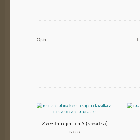
Opis
Zvezda repatica A (kazalka)
12,00
€