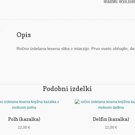
prazniki
,
prvo svet
Opis
Ročno izdelana lesena slika z intarzijo: Prvo sveto obhajilo, de
Podobni izdelki
Polh (kazalka)
Delfin (kazalka)
12,00
€
12,00
€