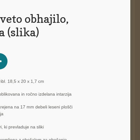
veto obhajilo,
a (slika)
ribl. 18,5 x 20 x 1,7 cm
blikovana in ročno izdelana intarzija
narejena na 17 mm debeli leseni plošči
ja
i, ki prevladuje na sliki
opremljena z obešalom za obešanje