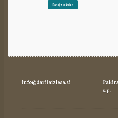
Dodaj v košarico
info@darilaizlesa.si
Pakira
s.p.