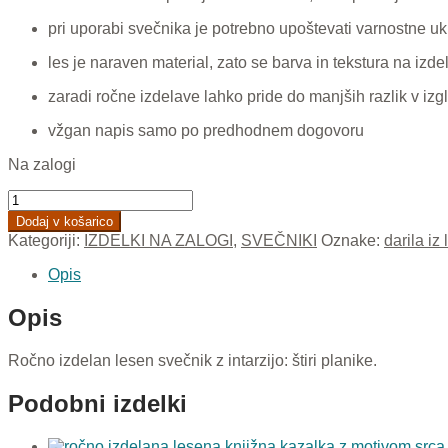
pri uporabi svečnika je potrebno upoštevati varnostne u
les je naraven material, zato se barva in tekstura na izdelk
zaradi ročne izdelave lahko pride do manjših razlik v izgl
vžgan napis samo po predhodnem dogovoru
Na zalogi
Štiri
planike
Dodaj v košarico
(svečnik)
Kategoriji:
IZDELKI NA ZALOGI
,
SVEČNIKI
Oznake:
darila iz
količina
Opis
Opis
Ročno izdelan lesen svečnik z intarzijo: štiri planike.
Podobni izdelki