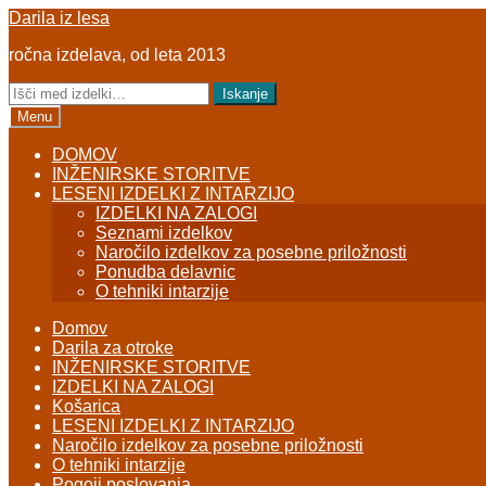
Skip
Skip
Darila iz lesa
to
to
ročna izdelava, od leta 2013
navigation
content
Išči:
Iskanje
Menu
DOMOV
INŽENIRSKE STORITVE
LESENI IZDELKI Z INTARZIJO
IZDELKI NA ZALOGI
Seznami izdelkov
Naročilo izdelkov za posebne priložnosti
Ponudba delavnic
O tehniki intarzije
Domov
Darila za otroke
INŽENIRSKE STORITVE
IZDELKI NA ZALOGI
Košarica
LESENI IZDELKI Z INTARZIJO
Naročilo izdelkov za posebne priložnosti
O tehniki intarzije
Pogoji poslovanja