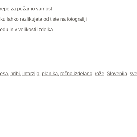
krepe za požarno varnost
u lahko razlikujeta od tiste na fotografiji
edu in v velikosti izdelka
 lesa
,
hribi
,
intarzija
,
planika
,
ročno izdelano
,
rože
,
Slovenija
,
sve