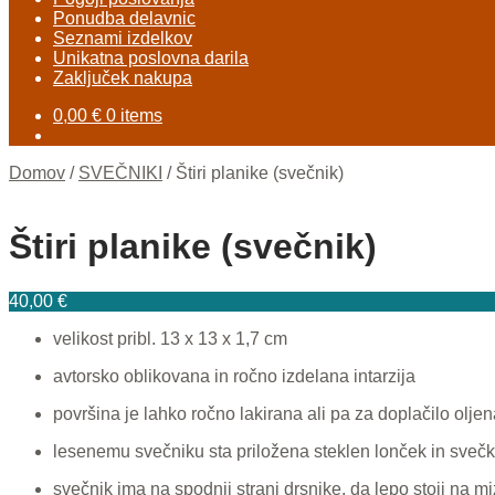
Ponudba delavnic
Seznami izdelkov
Unikatna poslovna darila
Zaključek nakupa
0,00
€
0 items
Domov
/
SVEČNIKI
/
Štiri planike (svečnik)
Štiri planike (svečnik)
40,00
€
velikost pribl. 13 x 13 x 1,7 cm
avtorsko oblikovana in ročno izdelana intarzija
površina je lahko ročno lakirana ali pa za doplačilo olje
lesenemu svečniku sta priložen
a
steklen lonček in sveč
svečnik ima na spodnji strani drsnike, da lepo stoji na mi