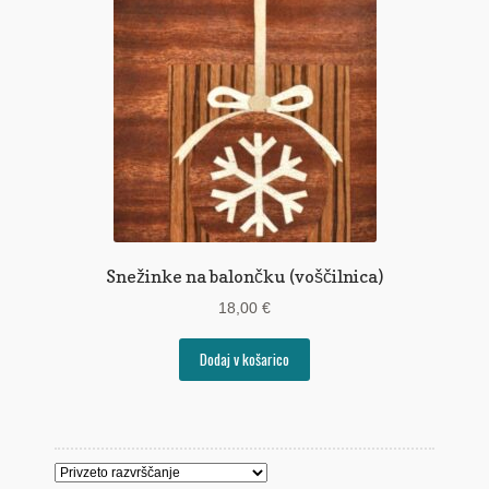
Pogoji poslovanja
Ponudba delavnic
Seznami izdelkov
Unikatna poslovna darila
Zaključek nakupa
Snežinke na balončku (voščilnica)
18,00
€
Dodaj v košarico