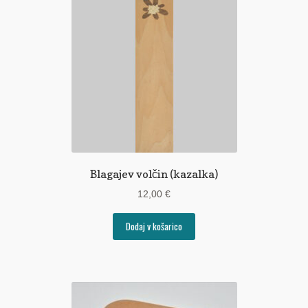
Pogoji poslovanja
Ponudba delavnic
Seznami izdelkov
Unikatna poslovna darila
Zaključek nakupa
Blagajev volčin (kazalka)
12,00
€
Dodaj v košarico