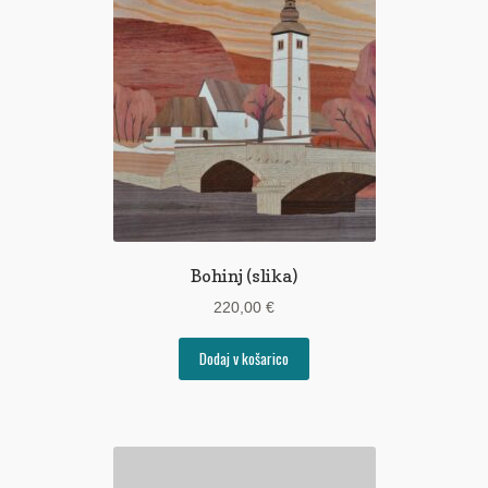
Pogoji poslovanja
Ponudba delavnic
Seznami izdelkov
Unikatna poslovna darila
Zaključek nakupa
Bohinj (slika)
220,00
€
Dodaj v košarico