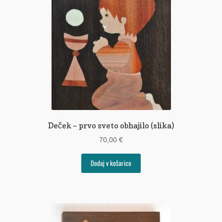
Pogoji poslovanja
Ponudba delavnic
Seznami izdelkov
Unikatna poslovna darila
Zaključek nakupa
Deček – prvo sveto obhajilo (slika)
70,00
€
Dodaj v košarico