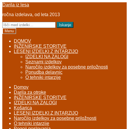
Skip
Skip
Darila iz lesa
to
to
ročna izdelava, od leta 2013
navigation
content
Išči:
Iskanje
Menu
DOMOV
INŽENIRSKE STORITVE
LESENI IZDELKI Z INTARZIJO
IZDELKI NA ZALOGI
Seznami izdelkov
Naročilo izdelkov za posebne priložnosti
Ponudba delavnic
O tehniki intarzije
Domov
Darila za otroke
INŽENIRSKE STORITVE
IZDELKI NA ZALOGI
Košarica
LESENI IZDELKI Z INTARZIJO
Naročilo izdelkov za posebne priložnosti
O tehniki intarzije
Pogoji poslovanja