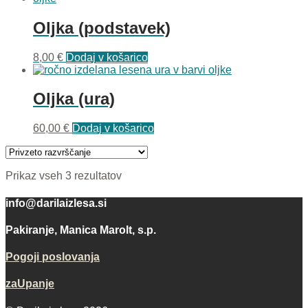
Oljka (podstavek)
8,00
€
Dodaj v košarico
Oljka (ura)
60,00
€
Dodaj v košarico
Prikaz vseh 3 rezultatov
info@darilaizlesa.si
Pakiranje, Manica Marolt, s.p.
Pogoji poslovanja
zaUpanje