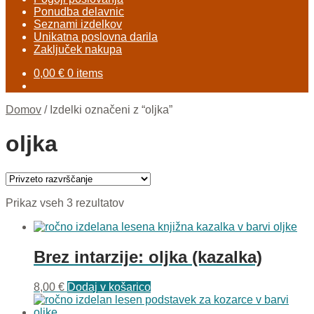
Ponudba delavnic
Seznami izdelkov
Unikatna poslovna darila
Zaključek nakupa
0,00
€
0 items
Domov
/
Izdelki označeni z “oljka”
oljka
Prikaz vseh 3 rezultatov
Brez intarzije: oljka (kazalka)
8,00
€
Dodaj v košarico