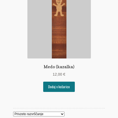
Pogoji poslovanja
Ponudba delavnic
Seznami izdelkov
Unikatna poslovna darila
Zaključek nakupa
Medo (kazalka)
12,00
€
Dodaj v košarico