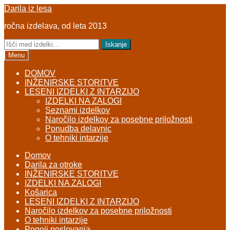
Skip
Skip
Darila iz lesa
to
to
ročna izdelava, od leta 2013
navigation
content
Išči:
Iskanje
Menu
DOMOV
INŽENIRSKE STORITVE
LESENI IZDELKI Z INTARZIJO
IZDELKI NA ZALOGI
Seznami izdelkov
Naročilo izdelkov za posebne priložnosti
Ponudba delavnic
O tehniki intarzije
Domov
Darila za otroke
INŽENIRSKE STORITVE
IZDELKI NA ZALOGI
Košarica
LESENI IZDELKI Z INTARZIJO
Naročilo izdelkov za posebne priložnosti
O tehniki intarzije
Pogoji poslovanja