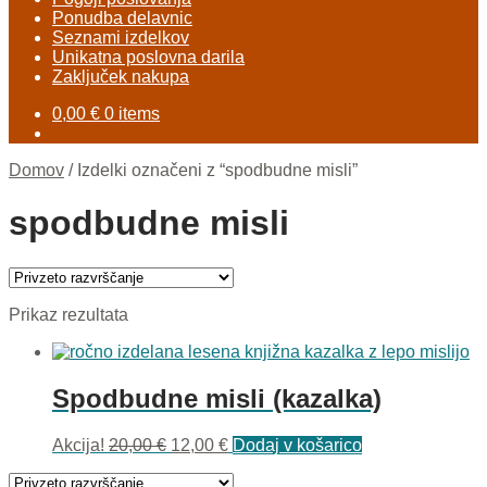
Ponudba delavnic
Seznami izdelkov
Unikatna poslovna darila
Zaključek nakupa
0,00
€
0 items
Domov
/
Izdelki označeni z “spodbudne misli”
spodbudne misli
Prikaz rezultata
Spodbudne misli (kazalka)
Izvirna
Trenutna
Akcija!
20,00
€
12,00
€
Dodaj v košarico
cena
cena
je
je: