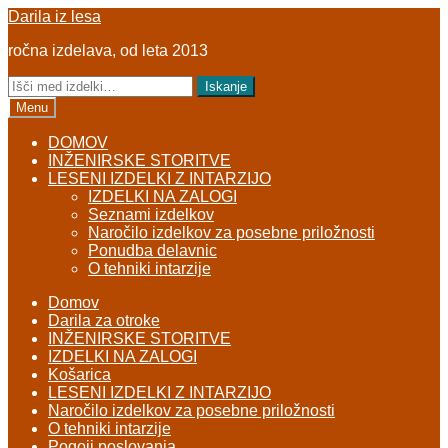
Skip
Skip
Darila iz lesa
to
to
ročna izdelava, od leta 2013
navigation
content
Išči:
Iskanje
Menu
DOMOV
INŽENIRSKE STORITVE
LESENI IZDELKI Z INTARZIJO
IZDELKI NA ZALOGI
Seznami izdelkov
Naročilo izdelkov za posebne priložnosti
Ponudba delavnic
O tehniki intarzije
Domov
Darila za otroke
INŽENIRSKE STORITVE
IZDELKI NA ZALOGI
Košarica
LESENI IZDELKI Z INTARZIJO
Naročilo izdelkov za posebne priložnosti
O tehniki intarzije
Pogoji poslovanja