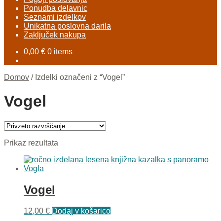
Ponudba delavnic
Seznami izdelkov
Unikatna poslovna darila
Zaključek nakupa
0,00
€
0 items
Domov
/
Izdelki označeni z “Vogel”
Vogel
Prikaz rezultata
Vogel
12,00
€
Dodaj v košarico