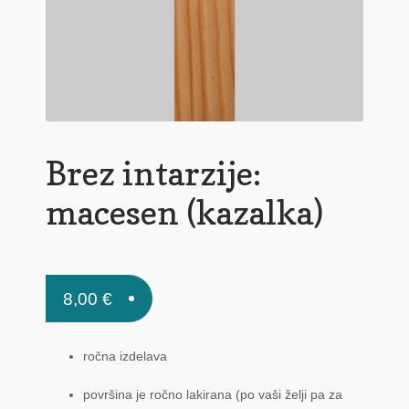
Pogoji poslovanja
Ponudba delavnic
Seznami izdelkov
Unikatna poslovna darila
Brez intarzije:
Zaključek nakupa
macesen (kazalka)
8,00
€
ročna izdelava
površina je ročno lakirana (po vaši želji pa za