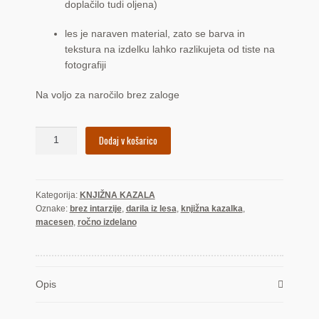
doplačilo tudi oljena)
les je naraven material, zato se barva in
tekstura na izdelku lahko razlikujeta od tiste na
fotografiji
Na voljo za naročilo brez zaloge
Brez
Dodaj v košarico
intarzije:
macesen
(kazalka)
Kategorija:
KNJIŽNA KAZALA
količina
Oznake:
brez intarzije
,
darila iz lesa
,
knjižna kazalka
,
macesen
,
ročno izdelano
Opis