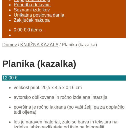
Ponudba delavnic
Seznami izdelkov
Unikatna poslovna darila
Zaključek nakupa
0,00
€
0 items
Domov
/
KNJIŽNA KAZALA
/
Planika (kazalka)
Planika (kazalka)
12,00
€
velikost pribl. 20,5 x 4,5 x 0,16 cm
avtorsko oblikovana in ročno izdelana intarzija
površina je ročno lakirana (po vaši želji pa za doplačilo
tudi oljena)
les je naraven material, zato se barva in tekstura na
izdelku lahko razlikujeta od tiste na fotografiji