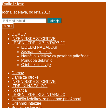
Skip
Skip
Darila iz lesa
to
to
ročna izdelava, od leta 2013
navigation
content
Išči:
Iskanje
Menu
DOMOV
INŽENIRSKE STORITVE
LESENI IZDELKI Z INTARZIJO
IZDELKI NA ZALOGI
Seznami izdelkov
Naročilo izdelkov za posebne priložnosti
Ponudba delavnic
O tehniki intarzije
Domov
Darila za otroke
INŽENIRSKE STORITVE
IZDELKI NA ZALOGI
Košarica
LESENI IZDELKI Z INTARZIJO
Naročilo izdelkov za posebne priložnosti
O tehniki intarzije
Pogoji poslovanja