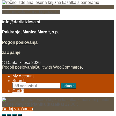
Polhograjska Grmada (kazalka)
info@darilaizlesa.si
Pakiranje, Manica Marolt, s.p.
Pogoji poslovanja
zaUpanje
© Darila iz lesa 2026
Pogoji poslovanja
Built with WooCommerce
.
My Account
Search
Išči:
Iskanje
Cart
0
You're viewing:
Planika (kazalka)
12,00
€
Dodaj v košarico