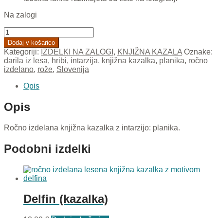
Na zalogi
Planika
(kazalka)
Dodaj v košarico
količina
Kategoriji:
IZDELKI NA ZALOGI
,
KNJIŽNA KAZALA
Oznake:
darila iz lesa
,
hribi
,
intarzija
,
knjižna kazalka
,
planika
,
ročno
izdelano
,
rože
,
Slovenija
Opis
Opis
Ročno izdelana knjižna kazalka z intarzijo: planika.
Podobni izdelki
Delfin (kazalka)