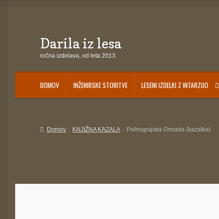
Darila iz lesa
Skip
Skip
to
to
ročna izdelava, od leta 2013
navigation
content
DOMOV
INŽENIRSKE STORITVE
LESENI IZDELKI Z INTARZIJO
Domov
Darila za otroke
INŽENIRSKE STORITVE
IZDELKI NA ZALOGI
Košari
Domov
KNJIŽNA KAZALA
Polhograjska Grmada (kazalka)
Pogoji poslovanja
Ponudba delavnic
Seznami izdelkov
Unikatna poslovna 