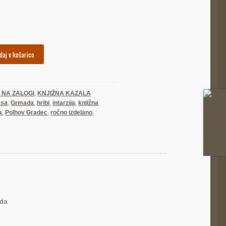
daj v košarico
I NA ZALOGI
,
KNJIŽNA KAZALA
lesa
,
Grmada
,
hribi
,
intarzija
,
knjižna
a
,
Polhov Gradec
,
ročno izdelano
,
ada