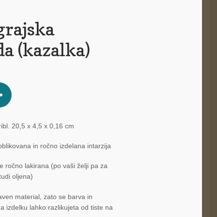
grajska
a (kazalka)
ribl. 20,5 x 4,5 x 0,16 cm
blikovana in ročno izdelana intarzija
e ročno lakirana (po vaši želji pa za
tudi oljena)
aven material, zato se barva in
a izdelku lahko razlikujeta od tiste na