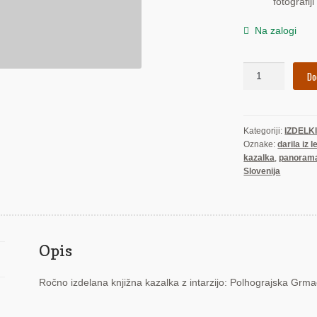
fotografiji
Na zalogi
Polhograjska
Do
Grmada
(kazalka)
količina
Kategoriji:
IZDELK
Oznake:
darila iz 
kazalka
,
panoram
Slovenija
Opis
Ročno izdelana knjižna kazalka z intarzijo: Polhograjska Grm