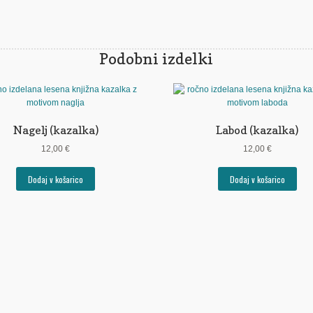
Podobni izdelki
Nagelj (kazalka)
Labod (kazalka)
12,00
€
12,00
€
Dodaj v košarico
Dodaj v košarico