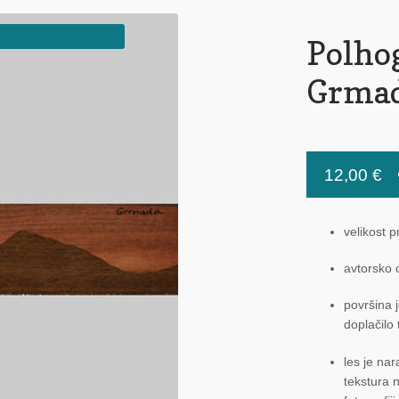
Polho
Grmad
12,00
€
velikost p
avtorsko o
površina j
doplačilo 
les je nar
tekstura n