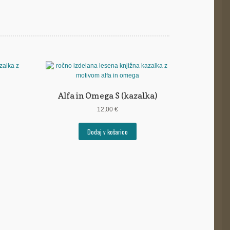
Alfa in Omega S (kazalka)
12,00
€
Dodaj v košarico