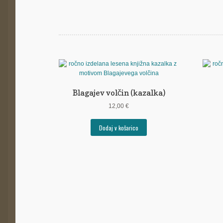
Blagajev volčin (kazalka)
12,00
€
Dodaj v košarico