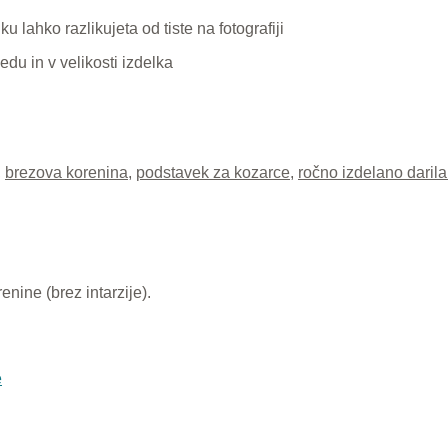
u lahko razlikujeta od tiste na fotografiji
edu in v velikosti izdelka
,
brezova korenina
,
podstavek za kozarce
,
ročno izdelano darila
nine (brez intarzije).