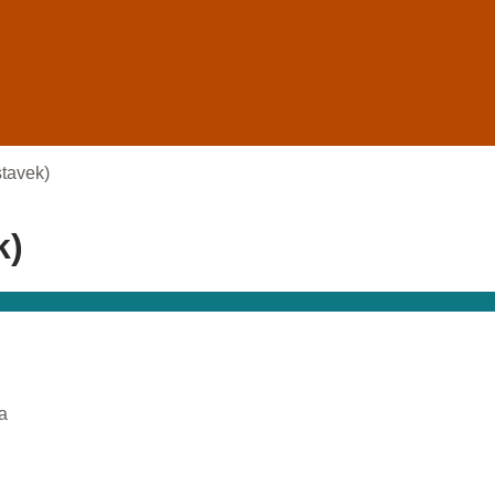
tavek)
k)
na