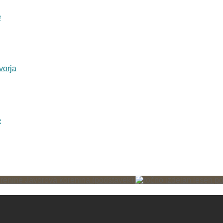
Javorova korenina (podstavek)