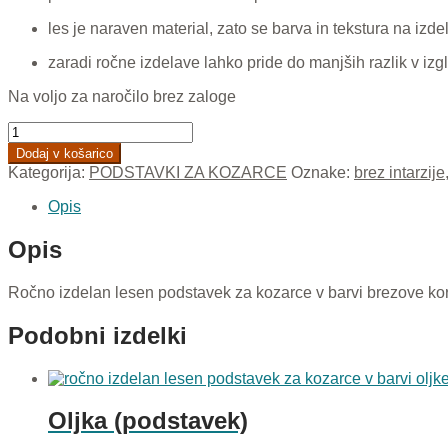
les je naraven material, zato se barva in tekstura na izdelk
zaradi ročne izdelave lahko pride do manjših razlik v izgl
Na voljo za naročilo brez zaloge
Brezova
korenina
Dodaj v košarico
(podstavek)
Kategorija:
PODSTAVKI ZA KOZARCE
Oznake:
brez intarzije
količina
Opis
Opis
Ročno izdelan lesen podstavek za kozarce v barvi brezove kore
Podobni izdelki
Oljka (podstavek)