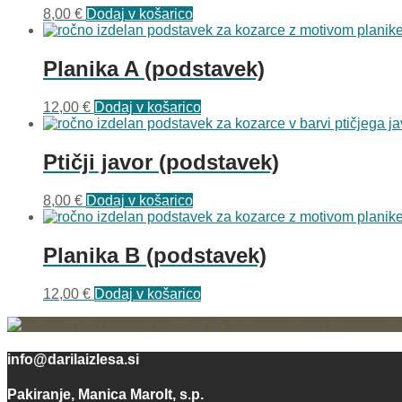
8,00
€
Dodaj v košarico
Planika A (podstavek)
12,00
€
Dodaj v košarico
Ptičji javor (podstavek)
8,00
€
Dodaj v košarico
Planika B (podstavek)
12,00
€
Dodaj v košarico
info@darilaizlesa.si
Pakiranje, Manica Marolt, s.p.