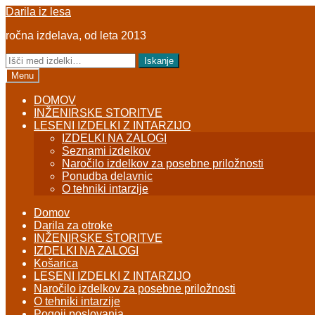
Skip
Skip
Darila iz lesa
to
to
ročna izdelava, od leta 2013
navigation
content
Išči:
Iskanje
Menu
DOMOV
INŽENIRSKE STORITVE
LESENI IZDELKI Z INTARZIJO
IZDELKI NA ZALOGI
Seznami izdelkov
Naročilo izdelkov za posebne priložnosti
Ponudba delavnic
O tehniki intarzije
Domov
Darila za otroke
INŽENIRSKE STORITVE
IZDELKI NA ZALOGI
Košarica
LESENI IZDELKI Z INTARZIJO
Naročilo izdelkov za posebne priložnosti
O tehniki intarzije
Pogoji poslovanja