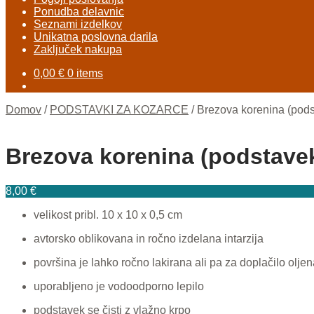
Ponudba delavnic
Seznami izdelkov
Unikatna poslovna darila
Zaključek nakupa
0,00
€
0 items
Domov
/
PODSTAVKI ZA KOZARCE
/
Brezova korenina (pods
Brezova korenina (podstave
8,00
€
velikost pribl. 10 x 10 x 0,5 cm
avtorsko oblikovana in ročno izdelana intarzija
površina je lahko ročno lakirana ali pa za doplačilo olje
uporabljeno je vodoodporno lepilo
podstavek se čisti z vlažno krpo