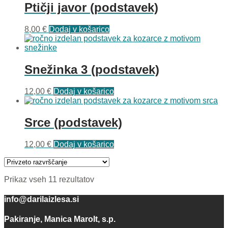
Ptičji javor (podstavek)
8,00
€
Dodaj v košarico
Snežinka 3 (podstavek)
12,00
€
Dodaj v košarico
Srce (podstavek)
12,00
€
Dodaj v košarico
Prikaz vseh 11 rezultatov
info@darilaizlesa.si
Pakiranje, Manica Marolt, s.p.