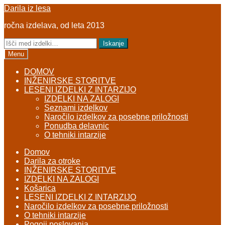
Skip
Skip
Darila iz lesa
to
to
ročna izdelava, od leta 2013
navigation
content
Išči:
Iskanje
Menu
DOMOV
INŽENIRSKE STORITVE
LESENI IZDELKI Z INTARZIJO
IZDELKI NA ZALOGI
Seznami izdelkov
Naročilo izdelkov za posebne priložnosti
Ponudba delavnic
O tehniki intarzije
Domov
Darila za otroke
INŽENIRSKE STORITVE
IZDELKI NA ZALOGI
Košarica
LESENI IZDELKI Z INTARZIJO
Naročilo izdelkov za posebne priložnosti
O tehniki intarzije
Pogoji poslovanja