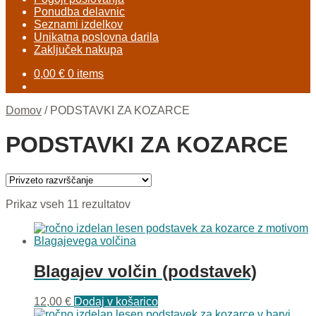
Ponudba delavnic
Seznami izdelkov
Unikatna poslovna darila
Zaključek nakupa
0,00
€
0 items
Domov
/
PODSTAVKI ZA KOZARCE
PODSTAVKI ZA KOZARCE
Prikaz vseh 11 rezultatov
Blagajev volčin (podstavek)
12,00
€
Dodaj v košarico