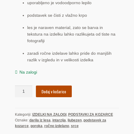
uporabljeno je vodoodporno lepilo
podstavek se čisti z vlažno krpo
les je naraven material, zato se barva in
tekstura na izdelku lahko razlikujeta od tiste na
fotografiji
zaradi ročne izdelave lahko pride do manjših
razlik v izgledu in v velikosti izdelka
Na zalogi
Srce
Dodaj v košarico
(podstavek)
količina
Kategoriji:
IZDELKI NA ZALOGI
,
PODSTAVKI ZA KOZARCE
Oznake:
darila iz lesa
,
intarzija
,
ljubezen
,
podstavek za
kozarce
,
poroka
,
ročno izdelano
,
srce