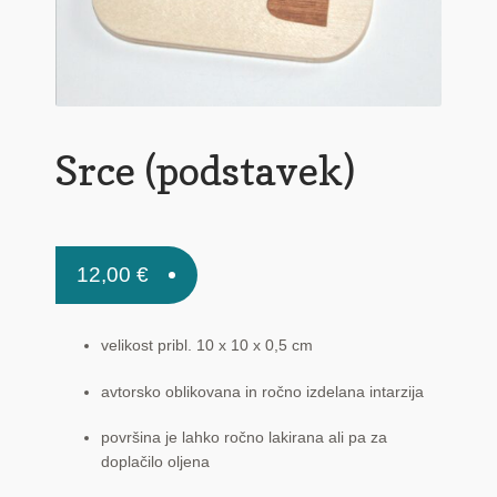
Pogoji poslovanja
Ponudba delavnic
Seznami izdelkov
Unikatna poslovna darila
Srce (podstavek)
Zaključek nakupa
12,00
€
velikost pribl. 10 x 10 x 0,5 cm
avtorsko oblikovana in ročno izdelana intarzija
površina je lahko ročno lakirana ali pa za
doplačilo oljena