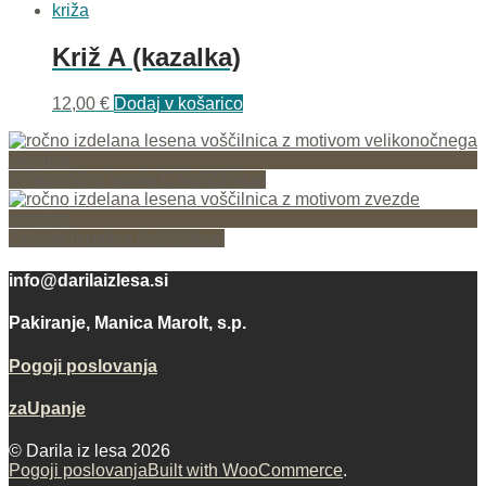
Križ A (kazalka)
12,00
€
Dodaj v košarico
Velikonočno jagnje C (voščilnica)
Zvezda repatica (voščilnica)
info@darilaizlesa.si
Pakiranje, Manica Marolt, s.p.
Pogoji poslovanja
zaUpanje
© Darila iz lesa 2026
Pogoji poslovanja
Built with WooCommerce
.