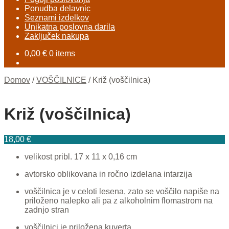
Ponudba delavnic
Seznami izdelkov
Unikatna poslovna darila
Zaključek nakupa
0,00
€
0 items
Domov
/
VOŠČILNICE
/
Križ (voščilnica)
Križ (voščilnica)
18,00
€
velikost pribl. 17 x 11 x 0,16 cm
avtorsko oblikovana in ročno izdelana intarzija
voščilnica je v celoti lesena, zato se voščilo napiše na
priloženo nalepko ali pa z alkoholnim flomastrom na
zadnjo stran
voščilnici je priložena kuverta