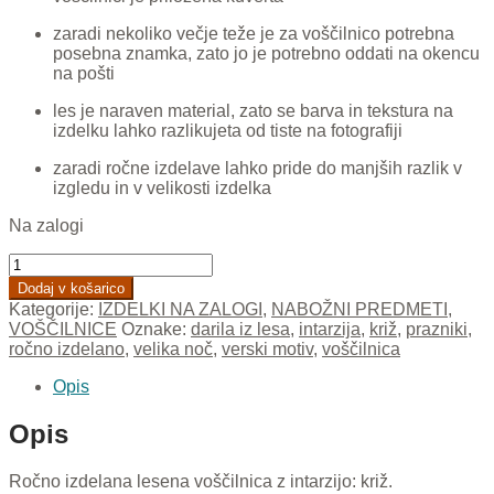
zaradi nekoliko večje teže je za voščilnico potrebna
posebna znamka, zato jo je potrebno oddati na okencu
na pošti
les je naraven material, zato se barva in tekstura na
izdelku lahko razlikujeta od tiste na fotografiji
zaradi ročne izdelave lahko pride do manjših razlik v
izgledu in v velikosti izdelka
Na zalogi
Križ
(voščilnica)
Dodaj v košarico
količina
Kategorije:
IZDELKI NA ZALOGI
,
NABOŽNI PREDMETI
,
VOŠČILNICE
Oznake:
darila iz lesa
,
intarzija
,
križ
,
prazniki
,
ročno izdelano
,
velika noč
,
verski motiv
,
voščilnica
Opis
Opis
Ročno izdelana lesena voščilnica z intarzijo: križ.