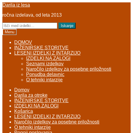
Skip
Skip
Darila iz lesa
to
to
ročna izdelava, od leta 2013
navigation
content
Išči:
Iskanje
Menu
DOMOV
INŽENIRSKE STORITVE
LESENI IZDELKI Z INTARZIJO
IZDELKI NA ZALOGI
Seznami izdelkov
Naročilo izdelkov za posebne priložnosti
Ponudba delavnic
O tehniki intarzije
Domov
Darila za otroke
INŽENIRSKE STORITVE
IZDELKI NA ZALOGI
Košarica
LESENI IZDELKI Z INTARZIJO
Naročilo izdelkov za posebne priložnosti
O tehniki intarzije
Pogoji poslovanja