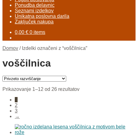
Ponudba delavnic
Seznami izdelkov
Unikatna poslovna darila
Zaključek nakupa
0,00
€
0 items
Domov
/
Izdelki označeni z “voščilnica”
voščilnica
Prikazovanje 1–12 od 26 rezultatov
1
2
3
→