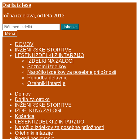
Skip
Skip
Darila iz lesa
to
to
ročna izdelava, od leta 2013
navigation
content
Išči:
Iskanje
Menu
DOMOV
INŽENIRSKE STORITVE
LESENI IZDELKI Z INTARZIJO
IZDELKI NA ZALOGI
Seznami izdelkov
Naročilo izdelkov za posebne priložnosti
Ponudba delavnic
O tehniki intarzije
Domov
Darila za otroke
INŽENIRSKE STORITVE
IZDELKI NA ZALOGI
Košarica
LESENI IZDELKI Z INTARZIJO
Naročilo izdelkov za posebne priložnosti
O tehniki intarzije
Pogoji poslovanja