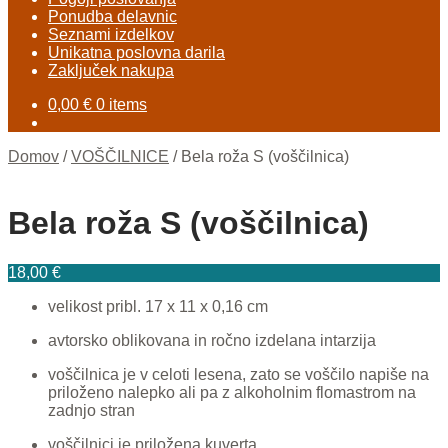
Ponudba delavnic
Seznami izdelkov
Unikatna poslovna darila
Zaključek nakupa
0,00
€
0 items
Domov
/
VOŠČILNICE
/
Bela roža S (voščilnica)
Bela roža S (voščilnica)
18,00
€
velikost pribl. 17 x 11 x 0,16 cm
avtorsko oblikovana in ročno izdelana intarzija
voščilnica je v celoti lesena, zato se voščilo napiše na
priloženo nalepko ali pa z alkoholnim flomastrom na
zadnjo stran
voščilnici je priložena kuverta