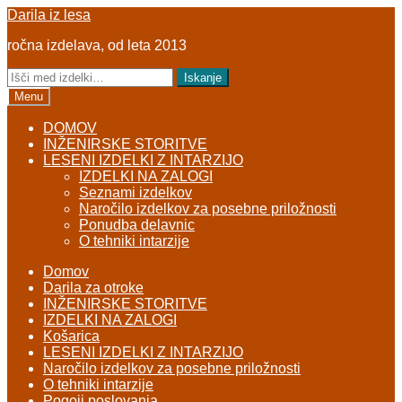
Skip
Skip
Darila iz lesa
to
to
ročna izdelava, od leta 2013
navigation
content
Išči:
Iskanje
Menu
DOMOV
INŽENIRSKE STORITVE
LESENI IZDELKI Z INTARZIJO
IZDELKI NA ZALOGI
Seznami izdelkov
Naročilo izdelkov za posebne priložnosti
Ponudba delavnic
O tehniki intarzije
Domov
Darila za otroke
INŽENIRSKE STORITVE
IZDELKI NA ZALOGI
Košarica
LESENI IZDELKI Z INTARZIJO
Naročilo izdelkov za posebne priložnosti
O tehniki intarzije
Pogoji poslovanja