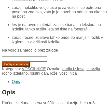
zaradi nekoliko večje teže je za voščilnico potrebna
posebna znamka, zato jo je potrebno oddati na okencu
na pošti
les je naraven material, zato se barva in tekstura na
izdelku lahko razlikujeta od tiste na fotografiji
zaradi ročne izdelave lahko pride do manjših razlik v
izgledu in v velikosti izdelka
Na voljo za naročilo brez zaloge
Bela
roža
Dodaj v košarico
S
Kategorija:
VOŠČILNICE
Oznake:
darila iz lesa
,
intarzija
,
(voščilnica)
ročno izdelano
,
rojstni dan
,
rože
,
voščilnica
količina
Opis
Opis
Ročno izdelana lesena voščilnica z intarzijo: bela roža.