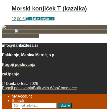
Morski konjiček T (kazalka)
12,00
€
Dodaj v košarico
Bela
roža M
Smreka 1 (voščilnica)
info@darilaizlesa.si
Pakiranje, Manica Marolt, s.p.
Pogoji poslovanja
zaUpanje
© Darila iz lesa 2026
Pogoji poslovanja
Built with WooCommerce
.
My Account
Search
Išči:
Iskanje