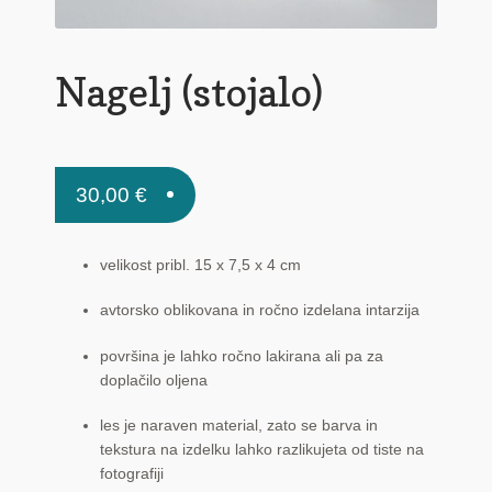
Pogoji poslovanja
Ponudba delavnic
Nagelj (stojalo)
Seznami izdelkov
Unikatna poslovna darila
30,00
€
Zaključek nakupa
velikost pribl. 15 x 7,5 x 4 cm
avtorsko oblikovana in ročno izdelana intarzija
površina je lahko ročno lakirana ali pa za
doplačilo oljena
les je naraven material, zato se barva in
tekstura na izdelku lahko razlikujeta od tiste na
fotografiji