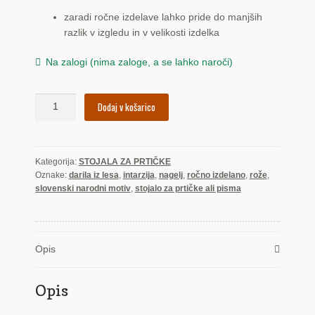
zaradi ročne izdelave lahko pride do manjših
razlik v izgledu in v velikosti izdelka
Na zalogi (nima zaloge, a se lahko naroči)
Nagelj
Dodaj v košarico
(stojalo)
količina
Kategorija:
STOJALA ZA PRTIČKE
Oznake:
darila iz lesa
,
intarzija
,
nagelj
,
ročno izdelano
,
rože
,
slovenski narodni motiv
,
stojalo za prtičke ali pisma
Opis
Opis