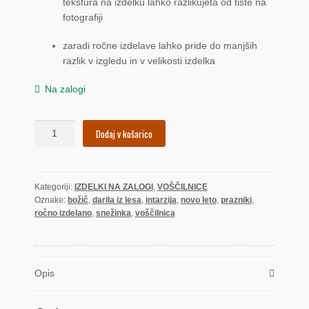
tekstura na izdelku lahko razlikujeta od tiste na
fotografiji
zaradi ročne izdelave lahko pride do manjših
razlik v izgledu in v velikosti izdelka
Na zalogi
Snežinka
Dodaj v košarico
1
(voščilnica)
količina
Kategoriji:
IZDELKI NA ZALOGI
,
VOŠČILNICE
Oznake:
božič
,
darila iz lesa
,
intarzija
,
novo leto
,
prazniki
,
ročno izdelano
,
snežinka
,
voščilnica
Opis