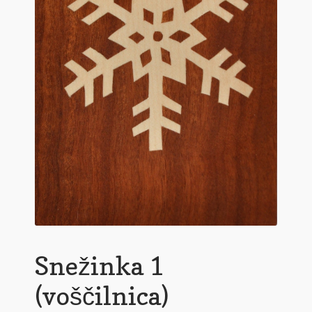
Pogoji poslovanja
Ponudba delavnic
Seznami izdelkov
Unikatna poslovna darila
Zaključek nakupa
Snežinka 1
(voščilnica)