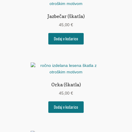
Pogoji poslovanja
Ponudba delavnic
Jazbečar (škatla)
45,00
€
Seznami izdelkov
Dodaj v košarico
Unikatna poslovna darila
Zaključek nakupa
Orka (škatla)
45,00
€
Dodaj v košarico