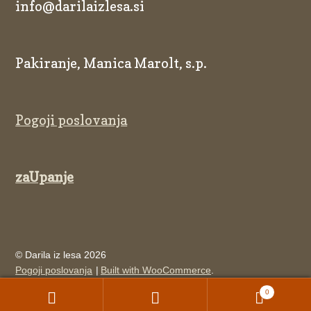
info@darilaizlesa.si
Pakiranje, Manica Marolt, s.p.
Pogoji poslovanja
zaUpanje
© Darila iz lesa 2026
Pogoji poslovanja
Built with WooCommerce
.
0
Išči:
Iskanje