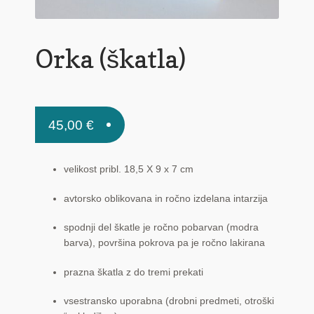
Pogoji poslovanja
Ponudba delavnic
Orka (škatla)
Seznami izdelkov
Unikatna poslovna darila
45,00
€
Zaključek nakupa
velikost pribl. 18,5 X 9 x 7 cm
avtorsko oblikovana in ročno izdelana intarzija
spodnji del škatle je ročno pobarvan (modra
barva), površina pokrova pa je ročno lakirana
prazna škatla z do tremi prekati
vsestransko uporabna (drobni predmeti, otroški