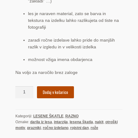
“zakladi” …)
les je naraven material, zato se barva in
tekstura na izdelku lahko razlikujeta od tiste na
fotografiji
zaradi ročne izdelave lahko pride do manjših
razlik v izgledu in v velikosti izdelka
možnost vžiga imena obdarjenca
Na voljo za naročilo brez zaloge
Orka
Dodaj v košarico
(škatla)
količina
Kategoriji:
LESENE ŠKATLE
,
RAZNO
Oznake:
darila iz lesa
,
intarzija
,
lesena škatla
,
nakit
,
otroški
motiv
,
prazniki
,
ročno izdelano
,
rojstni dan
,
rože